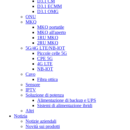
D3.1 CM
D3.1 ECMM
D3.1 OMG
ONU
MKQ
MKQ portatile
MKQ all'aperto
1RU MKQ
2RU MKQ
5G/4G LTE/NB-IOT
Piccole celle 5G
CPE 5G
4G LTE
NB-IOT
Cavo
Fibra ottica
Sensore
IPTV
Soluzione di potenza
Alimentazione di backup e UPS
Sistemi di alimentazione ibridi
Altri
Notizia
Notizie aziendali
Novità sui prodotti