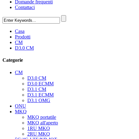
Domande frequenti
Contattaci
Casa
Prodotti
CM
D3.0 CM
Categorie
CM
D3.0 CM
D3.0 ECMM
D3.1 CM
D3.1 ECMM
D3.1 OMG
ONU
MKQ
MKQ portatile
MKQ all'aperto
1RU MKQ
2RU MKQ