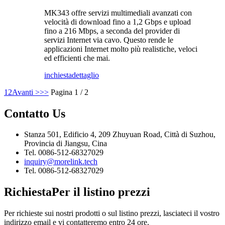
MK343 offre servizi multimediali avanzati con
velocità di download fino a 1,2 Gbps e upload
fino a 216 Mbps, a seconda del provider di
servizi Internet via cavo. Questo rende le
applicazioni Internet molto più realistiche, veloci
ed efficienti che mai.
inchiesta
dettaglio
1
2
Avanti >
>>
Pagina 1 / 2
Contatto
Us
Stanza 501, Edificio 4, 209 Zhuyuan Road, Città di Suzhou,
Provincia di Jiangsu, Cina
Tel. 0086-512-68327029
inquiry@morelink.tech
Tel. 0086-512-68327029
Richiesta
Per il listino prezzi
Per richieste sui nostri prodotti o sul listino prezzi, lasciateci il vostro
indirizzo email e vi contatteremo entro 24 ore.