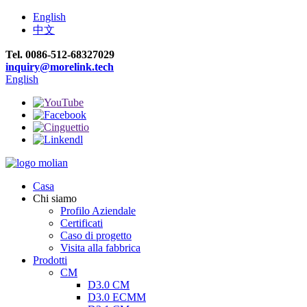
English
中文
Tel. 0086-512-68327029
inquiry@morelink.tech
English
Casa
Chi siamo
Profilo Aziendale
Certificati
Caso di progetto
Visita alla fabbrica
Prodotti
CM
D3.0 CM
D3.0 ECMM