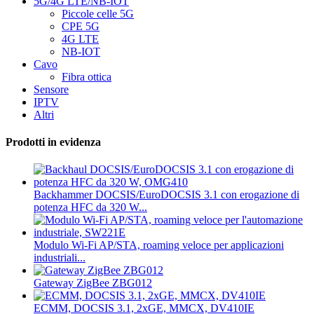
5G/4G LTE/NB-IOT
Piccole celle 5G
CPE 5G
4G LTE
NB-IOT
Cavo
Fibra ottica
Sensore
IPTV
Altri
Prodotti in evidenza
Backhammer DOCSIS/EuroDOCSIS 3.1 con erogazione di
potenza HFC da 320 W...
Modulo Wi-Fi AP/STA, roaming veloce per applicazioni
industriali...
Gateway ZigBee ZBG012
ECMM, DOCSIS 3.1, 2xGE, MMCX, DV410IE