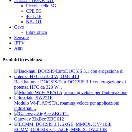
5G/4G LTE/NB-IOT
Piccole celle 5G
CPE 5G
4G LTE
NB-IOT
Cavo
Fibra ottica
Sensore
IPTV
Altri
Prodotti in evidenza
Backhammer DOCSIS/EuroDOCSIS 3.1 con erogazione di
potenza HFC da 320 W...
Modulo Wi-Fi AP/STA, roaming veloce per applicazioni
industriali...
Gateway ZigBee ZBG012
ECMM, DOCSIS 3.1, 2xGE, MMCX, DV410IE