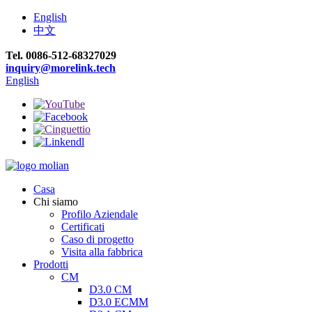
English
中文
Tel. 0086-512-68327029
inquiry@morelink.tech
English
Casa
Chi siamo
Profilo Aziendale
Certificati
Caso di progetto
Visita alla fabbrica
Prodotti
CM
D3.0 CM
D3.0 ECMM