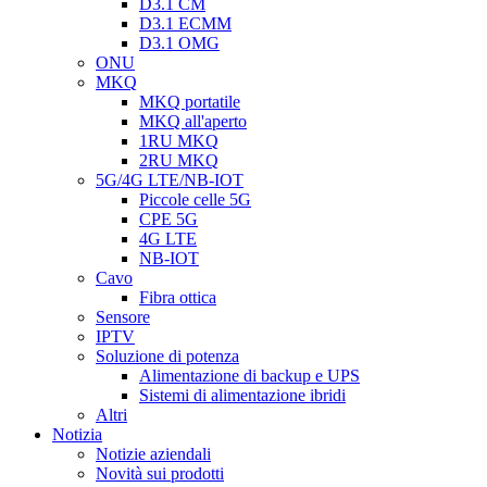
D3.1 CM
D3.1 ECMM
D3.1 OMG
ONU
MKQ
MKQ portatile
MKQ all'aperto
1RU MKQ
2RU MKQ
5G/4G LTE/NB-IOT
Piccole celle 5G
CPE 5G
4G LTE
NB-IOT
Cavo
Fibra ottica
Sensore
IPTV
Soluzione di potenza
Alimentazione di backup e UPS
Sistemi di alimentazione ibridi
Altri
Notizia
Notizie aziendali
Novità sui prodotti