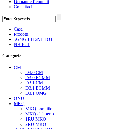
Domande frequenti
Contattaci
Casa
Prodotti
5G/4G LTE/NB-IOT
NB-IOT
Categorie
CM
D3.0 CM
D3.0 ECMM
D3.1 CM
D3.1 ECMM
D3.1 OMG
ONU
MKQ
MKQ portatile
MKQ all'aperto
1RU MKQ
2RU MKQ