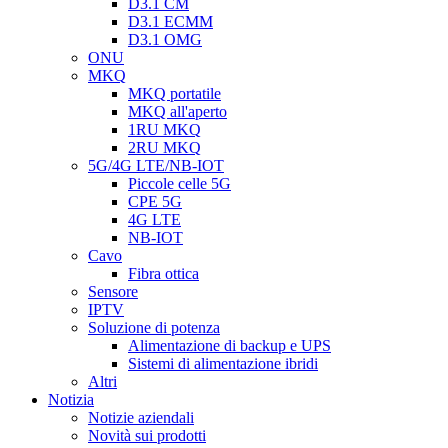
D3.1 CM
D3.1 ECMM
D3.1 OMG
ONU
MKQ
MKQ portatile
MKQ all'aperto
1RU MKQ
2RU MKQ
5G/4G LTE/NB-IOT
Piccole celle 5G
CPE 5G
4G LTE
NB-IOT
Cavo
Fibra ottica
Sensore
IPTV
Soluzione di potenza
Alimentazione di backup e UPS
Sistemi di alimentazione ibridi
Altri
Notizia
Notizie aziendali
Novità sui prodotti