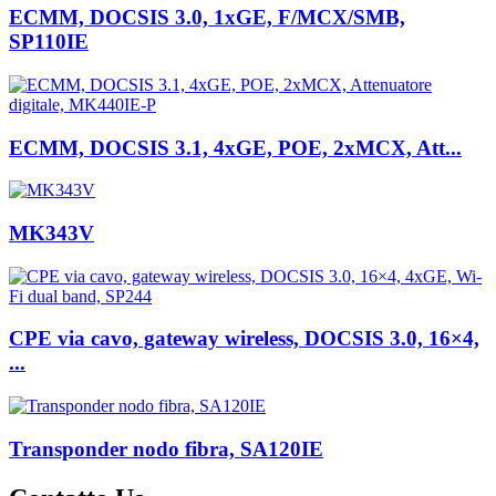
ECMM, DOCSIS 3.0, 1xGE, F/MCX/SMB,
SP110IE
ECMM, DOCSIS 3.1, 4xGE, POE, 2xMCX, Att...
MK343V
CPE via cavo, gateway wireless, DOCSIS 3.0, 16×4,
...
Transponder nodo fibra, SA120IE