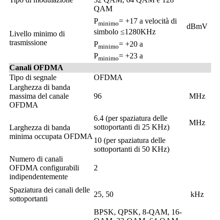
QAM
P
= +17 a velocità di
minimo
dBmV
simbolo ≤1280KHz
Livello minimo di
trasmissione
P
= +20 a
minimo
P
= +23 a
minimo
Canali OFDMA
Tipo di segnale
OFDMA
Larghezza di banda
massima del canale
96
MHz
OFDMA
6.4 (per spaziatura delle
MHz
sottoportanti di 25 KHz)
Larghezza di banda
minima occupata OFDMA
10 (per spaziatura delle
sottoportanti di 50 KHz)
Numero di canali
OFDMA configurabili
2
indipendentemente
Spaziatura dei canali delle
25, 50
kHz
sottoportanti
BPSK, QPSK, 8-QAM, 16-