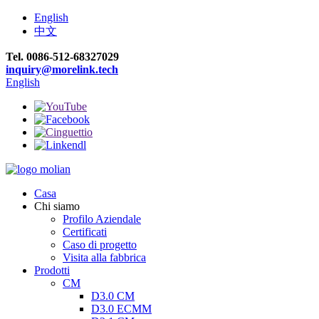
English
中文
Tel. 0086-512-68327029
inquiry@morelink.tech
English
Casa
Chi siamo
Profilo Aziendale
Certificati
Caso di progetto
Visita alla fabbrica
Prodotti
CM
D3.0 CM
D3.0 ECMM