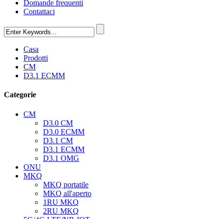
Domande frequenti
Contattaci
Casa
Prodotti
CM
D3.1 ECMM
Categorie
CM
D3.0 CM
D3.0 ECMM
D3.1 CM
D3.1 ECMM
D3.1 OMG
ONU
MKQ
MKQ portatile
MKQ all'aperto
1RU MKQ
2RU MKQ