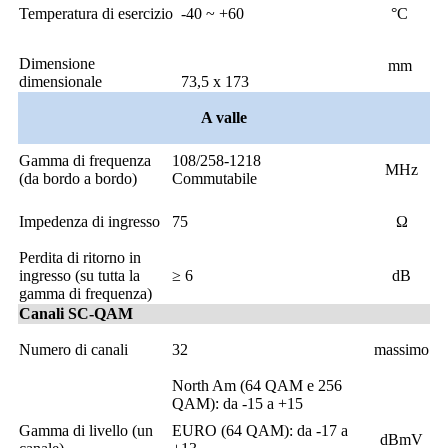
Temperatura di esercizio
-40 ~ +60
°C
Dimensione
mm
dimensionale
73,5 x 173
A valle
Gamma di frequenza
108/258-1218
MHz
(da bordo a bordo)
Commutabile
Impedenza di ingresso
75
Ω
Perdita di ritorno in
ingresso (su tutta la
≥ 6
dB
gamma di frequenza)
Canali SC-QAM
Numero di canali
32
massimo
North Am (64 QAM e 256
QAM): da -15 a +15
Gamma di livello (un
EURO (64 QAM): da -17 a
dBmV