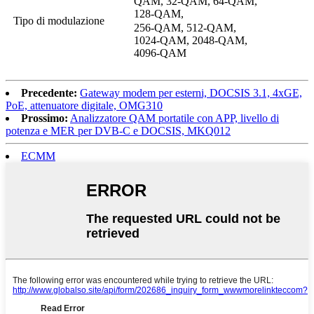
QAM, 32-QAM, 64-QAM,
128-QAM,
Tipo di modulazione
256-QAM, 512-QAM,
1024-QAM, 2048-QAM,
4096-QAM
Precedente:
Gateway modem per esterni, DOCSIS 3.1, 4xGE,
PoE, attenuatore digitale, OMG310
Prossimo:
Analizzatore QAM portatile con APP, livello di
potenza e MER per DVB-C e DOCSIS, MKQ012
ECMM