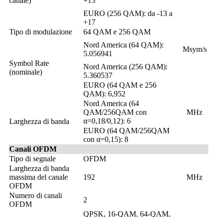
canale)
+13
EURO (256 QAM): da -13 a
+17
Tipo di modulazione
64 QAM e 256 QAM
Nord America (64 QAM):
Msym/s
5.056941
Symbol Rate
Nord America (256 QAM):
(nominale)
5.360537
EURO (64 QAM e 256
QAM): 6,952
Nord America (64
QAM/256QAM con
MHz
α=0,18/0,12): 6
Larghezza di banda
EURO (64 QAM/256QAM
con α=0,15): 8
Canali OFDM
Tipo di segnale
OFDM
Larghezza di banda
massima del canale
192
MHz
OFDM
Numero di canali
2
OFDM
QPSK, 16-QAM, 64-QAM,