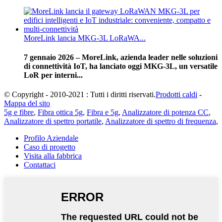
MoreLink lancia MKG-3L LoRaWA...
7 gennaio 2026 – MoreLink, azienda leader nelle soluzioni
di connettività IoT, ha lanciato oggi MKG-3L, un versatile
LoR per interni...
© Copyright - 2010-2021 : Tutti i diritti riservati.
Prodotti caldi
-
Mappa del sito
5g e fibre
,
Fibra ottica 5g
,
Fibra e 5g
,
Analizzatore di potenza CC
,
Analizzatore di spettro portatile
,
Analizzatore di spettro di frequenza
,
Profilo Aziendale
Caso di progetto
Visita alla fabbrica
Contattaci