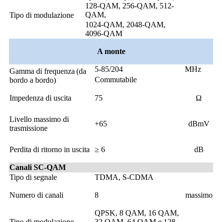
128-QAM, 256-QAM, 512-
QAM,
Tipo di modulazione
1024-QAM, 2048-QAM,
4096-QAM
A monte
5-85/204
MHz
Gamma di frequenza
(da
Commutabile
bordo a bordo)
Impedenza di uscita
75
Ω
Livello massimo di
+65
dBmV
trasmissione
Perdita di ritorno in uscita
≥ 6
dB
Canali SC-QAM
Tipo di segnale
TDMA, S-CDMA
Numero di canali
8
massimo
QPSK, 8 QAM, 16 QAM,
Tipo di modulazione
32 QAM, 64 QAM e 128