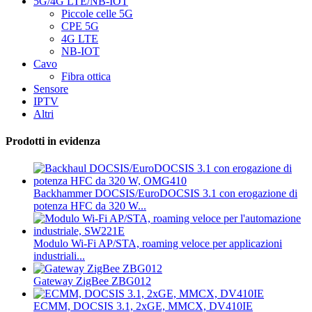
5G/4G LTE/NB-IOT
Piccole celle 5G
CPE 5G
4G LTE
NB-IOT
Cavo
Fibra ottica
Sensore
IPTV
Altri
Prodotti in evidenza
Backhammer DOCSIS/EuroDOCSIS 3.1 con erogazione di
potenza HFC da 320 W...
Modulo Wi-Fi AP/STA, roaming veloce per applicazioni
industriali...
Gateway ZigBee ZBG012
ECMM, DOCSIS 3.1, 2xGE, MMCX, DV410IE