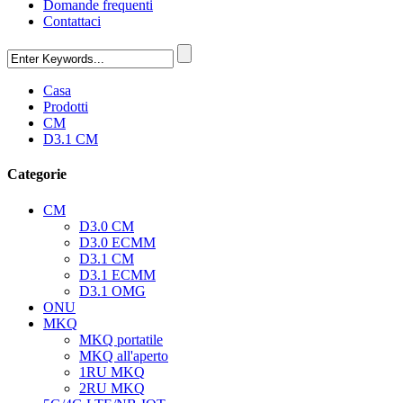
Domande frequenti
Contattaci
Casa
Prodotti
CM
D3.1 CM
Categorie
CM
D3.0 CM
D3.0 ECMM
D3.1 CM
D3.1 ECMM
D3.1 OMG
ONU
MKQ
MKQ portatile
MKQ all'aperto
1RU MKQ
2RU MKQ