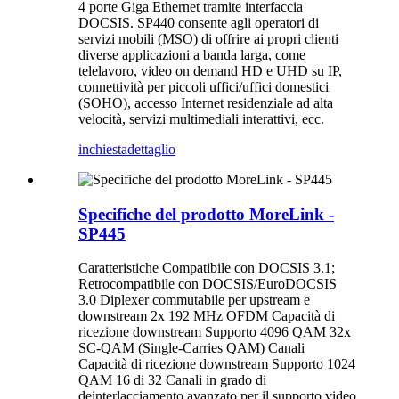
4 porte Giga Ethernet tramite interfaccia
DOCSIS. SP440 consente agli operatori di
servizi mobili (MSO) di offrire ai propri clienti
diverse applicazioni a banda larga, come
telelavoro, video on demand HD e UHD su IP,
connettività per piccoli uffici/uffici domestici
(SOHO), accesso Internet residenziale ad alta
velocità, servizi multimediali interattivi, ecc.
inchiesta
dettaglio
Specifiche del prodotto MoreLink -
SP445
Caratteristiche Compatibile con DOCSIS 3.1;
Retrocompatibile con DOCSIS/EuroDOCSIS
3.0 Diplexer commutabile per upstream e
downstream 2x 192 MHz OFDM Capacità di
ricezione downstream Supporto 4096 QAM 32x
SC-QAM (Single-Carries QAM) Canali
Capacità di ricezione downstream Supporto 1024
QAM 16 di 32 Canali in grado di
deinterlacciamento avanzato per il supporto video