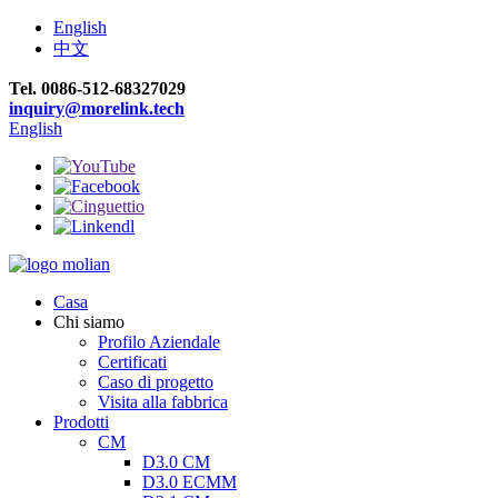
English
中文
Tel. 0086-512-68327029
inquiry@morelink.tech
English
Casa
Chi siamo
Profilo Aziendale
Certificati
Caso di progetto
Visita alla fabbrica
Prodotti
CM
D3.0 CM
D3.0 ECMM