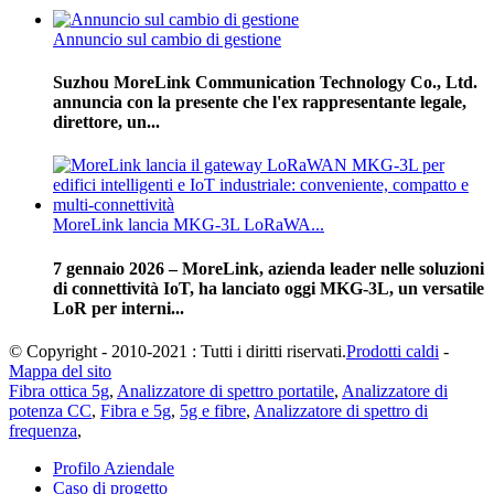
Annuncio sul cambio di gestione
Suzhou MoreLink Communication Technology Co., Ltd.
annuncia con la presente che l'ex rappresentante legale,
direttore, un...
MoreLink lancia MKG-3L LoRaWA...
7 gennaio 2026 – MoreLink, azienda leader nelle soluzioni
di connettività IoT, ha lanciato oggi MKG-3L, un versatile
LoR per interni...
© Copyright - 2010-2021 : Tutti i diritti riservati.
Prodotti caldi
-
Mappa del sito
Fibra ottica 5g
,
Analizzatore di spettro portatile
,
Analizzatore di
potenza CC
,
Fibra e 5g
,
5g e fibre
,
Analizzatore di spettro di
frequenza
,
Profilo Aziendale
Caso di progetto