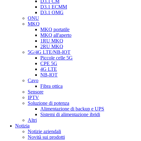
D3.1 CM
D3.1 ECMM
D3.1 OMG
ONU
MKQ
MKQ portatile
MKQ all'aperto
1RU MKQ
2RU MKQ
5G/4G LTE/NB-IOT
Piccole celle 5G
CPE 5G
4G LTE
NB-IOT
Cavo
Fibra ottica
Sensore
IPTV
Soluzione di potenza
Alimentazione di backup e UPS
Sistemi di alimentazione ibridi
Altri
Notizia
Notizie aziendali
Novità sui prodotti