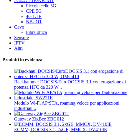
5G/4G LTE/NB-IOT
Piccole celle 5G
CPE 5G
4G LTE
NB-IOT
Cavo
Fibra ottica
Sensore
IPTV
Altri
Prodotti in evidenza
Backhammer DOCSIS/EuroDOCSIS 3.1 con erogazione di
potenza HFC da 320 W...
Modulo Wi-Fi AP/STA, roaming veloce per applicazioni
industriali...
Gateway ZigBee ZBG012
ECMM, DOCSIS 3.1, 2xGE, MMCX, DV410IE